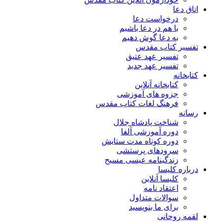
اتاق دعا
درخواست دعا
با هم در دعا باشیم
به دعا گوش دهیم
تفسیر کتاب مقدس
تفسیر عهد عتیق
تفسیر عهد جدید
کتابخانه
کتابخانه آنلاین
جزوه های آموزشی
فرهنگ لغات کتاب مقدس
رسانه
شناخت پادشاه جلال
دوره آموزشی آلفا
دوره کوتاه مدت ستایش
سرودهای پرستشی
زندگینامه عیسی مسیح
درباره کلیسا
کلیسا آنلاین
اعتقاد نامه
سوالات متداول
برای ما بنویسید
لقمه روحانی