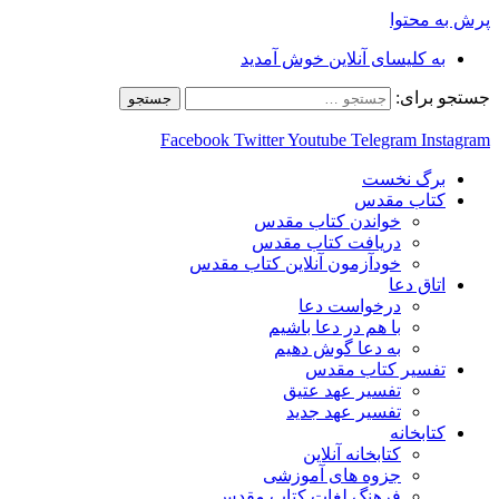
پرش به محتوا
به کلیسای آنلاین خوش آمدید
جستجو برای:
Facebook
Twitter
Youtube
Telegram
Instagram
برگ نخست
کتاب مقدس
خواندن کتاب مقدس
دریافت کتاب مقدس
خودآزمون آنلاین کتاب مقدس
اتاق دعا
درخواست دعا
با هم در دعا باشیم
به دعا گوش دهیم
تفسیر کتاب مقدس
تفسیر عهد عتیق
تفسیر عهد جدید
کتابخانه
کتابخانه آنلاین
جزوه های آموزشی
فرهنگ لغات کتاب مقدس