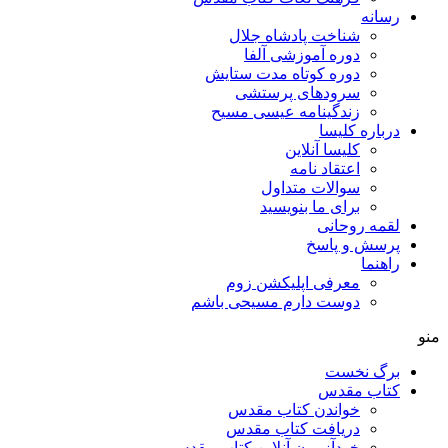
رسانه
شناخت پادشاه جلال
دوره آموزشی آلفا
دوره کوتاه مدت ستایش
سرودهای پرستشی
زندگینامه عیسی مسیح
درباره کلیسا
کلیسا آنلاین
اعتقاد نامه
سوالات متداول
برای ما بنویسید
لقمه روحانی
پرسش و پاسخ
راهنما
معرفی اپلیکشن زوم
دوست دارم مسیحی باشم
منو
برگ نخست
کتاب مقدس
خواندن کتاب مقدس
دریافت کتاب مقدس
خودآزمون آنلاین کتاب مقدس