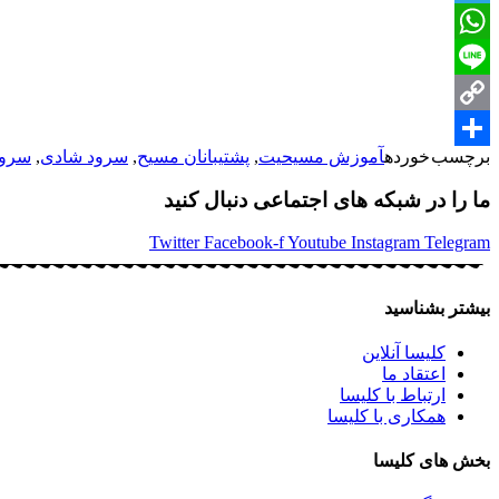
Telegram
WhatsApp
Line
Copy
برچسب خورده
آموزش مسیحیت
,
پشتیبانان مسیح
,
سرود شادی
,
سرود
Share
Link
ما را در شبکه های اجتماعی دنبال کنید
Twitter
Facebook-f
Youtube
Instagram
Telegram
بیشتر بشناسید
کلیسا آنلاین
اعتقاد ما
ارتباط با کلیسا
همکاری با کلیسا
بخش های کلیسا