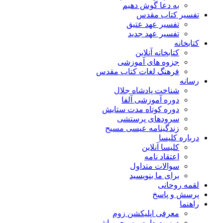
به دعا گوش دهیم
تفسیر کتاب مقدس
تفسیر عهد عتیق
تفسیر عهد جدید
کتابخانه
کتابخانه آنلاین
جزوه های آموزشی
فرهنگ لغات کتاب مقدس
رسانه
شناخت پادشاه جلال
دوره آموزشی آلفا
دوره کوتاه مدت ستایش
سرودهای پرستشی
زندگینامه عیسی مسیح
درباره کلیسا
کلیسا آنلاین
اعتقاد نامه
سوالات متداول
برای ما بنویسید
لقمه روحانی
پرسش و پاسخ
راهنما
معرفی اپلیکشن زوم
دوست دارم مسیحی باشم