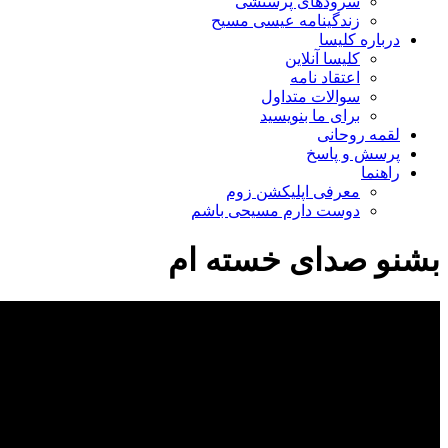
سرودهای پرستشی
زندگینامه عیسی مسیح
درباره کلیسا
کلیسا آنلاین
اعتقاد نامه
سوالات متداول
برای ما بنویسید
لقمه روحانی
پرسش و پاسخ
راهنما
معرفی اپلیکشن زوم
دوست دارم مسیحی باشم
بشنو صدای خسته ام