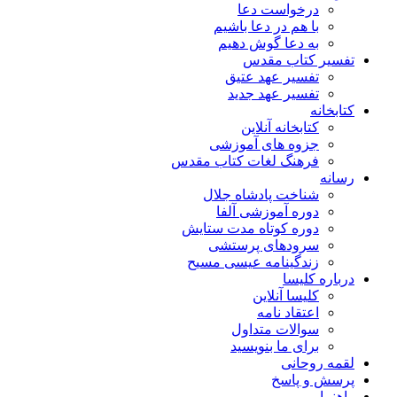
درخواست دعا
با هم در دعا باشیم
به دعا گوش دهیم
تفسیر کتاب مقدس
تفسیر عهد عتیق
تفسیر عهد جدید
کتابخانه
کتابخانه آنلاین
جزوه های آموزشی
فرهنگ لغات کتاب مقدس
رسانه
شناخت پادشاه جلال
دوره آموزشی آلفا
دوره کوتاه مدت ستایش
سرودهای پرستشی
زندگینامه عیسی مسیح
درباره کلیسا
کلیسا آنلاین
اعتقاد نامه
سوالات متداول
برای ما بنویسید
لقمه روحانی
پرسش و پاسخ
راهنما