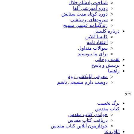
شناخت پادشاه جلال
دوره آموزشی آلفا
دوره کوتاه مدت ستایش
سرودهای پرستشی
زندگینامه عیسی مسیح
درباره کلیسا
کلیسا آنلاین
اعتقاد نامه
سوالات متداول
برای ما بنویسید
لقمه روحانی
پرسش و پاسخ
راهنما
معرفی اپلیکشن زوم
دوست دارم مسیحی باشم
منو
برگ نخست
کتاب مقدس
خواندن کتاب مقدس
دریافت کتاب مقدس
خودآزمون آنلاین کتاب مقدس
اتاق دعا