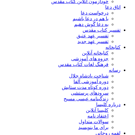
خودآزمون آنلاین کتاب مقدس
اتاق دعا
درخواست دعا
با هم در دعا باشیم
به دعا گوش دهیم
تفسیر کتاب مقدس
تفسیر عهد عتیق
تفسیر عهد جدید
کتابخانه
کتابخانه آنلاین
جزوه های آموزشی
فرهنگ لغات کتاب مقدس
رسانه
شناخت پادشاه جلال
دوره آموزشی آلفا
دوره کوتاه مدت ستایش
سرودهای پرستشی
زندگینامه عیسی مسیح
درباره کلیسا
کلیسا آنلاین
اعتقاد نامه
سوالات متداول
برای ما بنویسید
لقمه روحانی