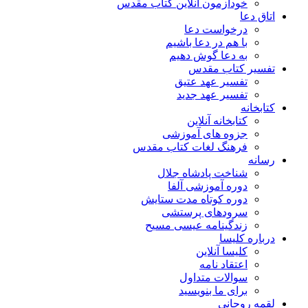
خودآزمون آنلاین کتاب مقدس
اتاق دعا
درخواست دعا
با هم در دعا باشیم
به دعا گوش دهیم
تفسیر کتاب مقدس
تفسیر عهد عتیق
تفسیر عهد جدید
کتابخانه
کتابخانه آنلاین
جزوه های آموزشی
فرهنگ لغات کتاب مقدس
رسانه
شناخت پادشاه جلال
دوره آموزشی آلفا
دوره کوتاه مدت ستایش
سرودهای پرستشی
زندگینامه عیسی مسیح
درباره کلیسا
کلیسا آنلاین
اعتقاد نامه
سوالات متداول
برای ما بنویسید
لقمه روحانی