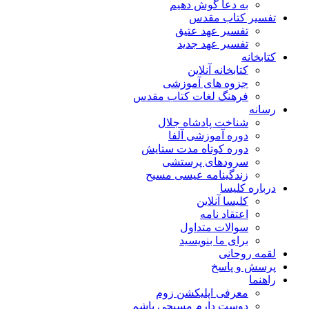
به دعا گوش دهیم
تفسیر کتاب مقدس
تفسیر عهد عتیق
تفسیر عهد جدید
کتابخانه
کتابخانه آنلاین
جزوه های آموزشی
فرهنگ لغات کتاب مقدس
رسانه
شناخت پادشاه جلال
دوره آموزشی آلفا
دوره کوتاه مدت ستایش
سرودهای پرستشی
زندگینامه عیسی مسیح
درباره کلیسا
کلیسا آنلاین
اعتقاد نامه
سوالات متداول
برای ما بنویسید
لقمه روحانی
پرسش و پاسخ
راهنما
معرفی اپلیکشن زوم
دوست دارم مسیحی باشم