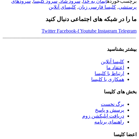
برچسب خورده
ایمان به خدا
,
سرود شاد
,
سرود کلیسا
,
سرودهای
Share
Link
پرستشی
,
کلیسا فارسی زبان
,
کلیسای آنلاین
ما را در شبکه های اجتماعی دنبال کنید
Twitter
Facebook-f
Youtube
Instagram
Telegram
بیشتر بشناسید
کلیسا آنلاین
اعتقاد ما
ارتباط با کلیسا
همکاری با کلیسا
بخش های کلیسا
برگ نخست
پرسش و پاسخ
دریافت اپلیکشن زوم
راهنمای برنامه
اعضا کلیسا