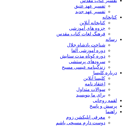
تفسیر کتاب مقدس
تفسیر عهد عتیق
تفسیر عهد جدید
کتابخانه
کتابخانه آنلاین
جزوه های آموزشی
فرهنگ لغات کتاب مقدس
رسانه
شناخت پادشاه جلال
دوره آموزشی آلفا
دوره کوتاه مدت ستایش
سرودهای پرستشی
زندگینامه عیسی مسیح
درباره کلیسا
کلیسا آنلاین
اعتقاد نامه
سوالات متداول
برای ما بنویسید
لقمه روحانی
پرسش و پاسخ
راهنما
معرفی اپلیکشن زوم
دوست دارم مسیحی باشم