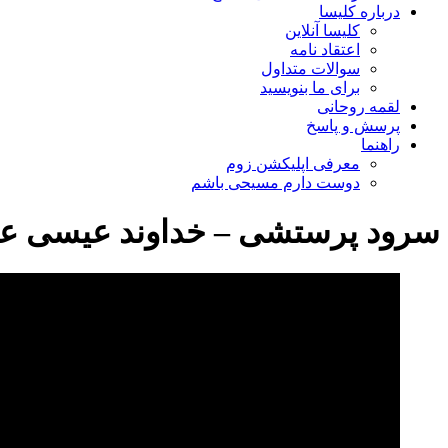
درباره کلیسا
کلیسا آنلاین
اعتقاد نامه
سوالات متداول
برای ما بنویسید
لقمه روحانی
پرسش و پاسخ
راهنما
معرفی اپلیکشن زوم
دوست دارم مسیحی باشم
سرود پرستشی – خداوند عیسی عد