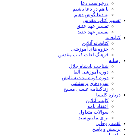
درخواست دعا
با هم در دعا باشیم
به دعا گوش دهیم
تفسیر کتاب مقدس
تفسیر عهد عتیق
تفسیر عهد جدید
کتابخانه
کتابخانه آنلاین
جزوه های آموزشی
فرهنگ لغات کتاب مقدس
رسانه
شناخت پادشاه جلال
دوره آموزشی آلفا
دوره کوتاه مدت ستایش
سرودهای پرستشی
زندگینامه عیسی مسیح
درباره کلیسا
کلیسا آنلاین
اعتقاد نامه
سوالات متداول
برای ما بنویسید
لقمه روحانی
پرسش و پاسخ
راهنما