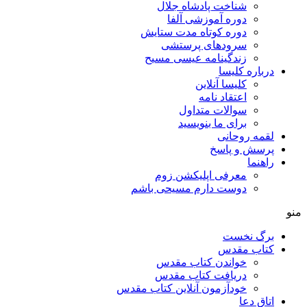
شناخت پادشاه جلال
دوره آموزشی آلفا
دوره کوتاه مدت ستایش
سرودهای پرستشی
زندگینامه عیسی مسیح
درباره کلیسا
کلیسا آنلاین
اعتقاد نامه
سوالات متداول
برای ما بنویسید
لقمه روحانی
پرسش و پاسخ
راهنما
معرفی اپلیکشن زوم
دوست دارم مسیحی باشم
منو
برگ نخست
کتاب مقدس
خواندن کتاب مقدس
دریافت کتاب مقدس
خودآزمون آنلاین کتاب مقدس
اتاق دعا