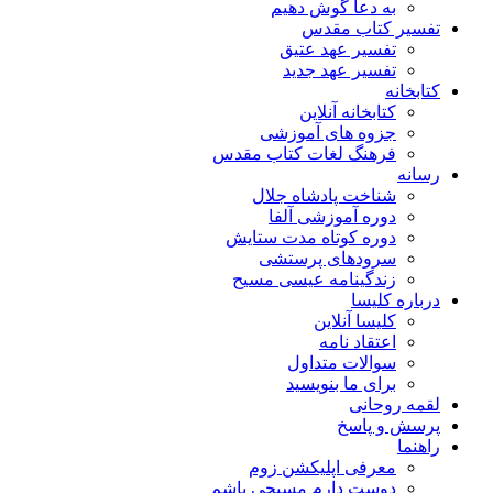
به دعا گوش دهیم
تفسیر کتاب مقدس
تفسیر عهد عتیق
تفسیر عهد جدید
کتابخانه
کتابخانه آنلاین
جزوه های آموزشی
فرهنگ لغات کتاب مقدس
رسانه
شناخت پادشاه جلال
دوره آموزشی آلفا
دوره کوتاه مدت ستایش
سرودهای پرستشی
زندگینامه عیسی مسیح
درباره کلیسا
کلیسا آنلاین
اعتقاد نامه
سوالات متداول
برای ما بنویسید
لقمه روحانی
پرسش و پاسخ
راهنما
معرفی اپلیکشن زوم
دوست دارم مسیحی باشم