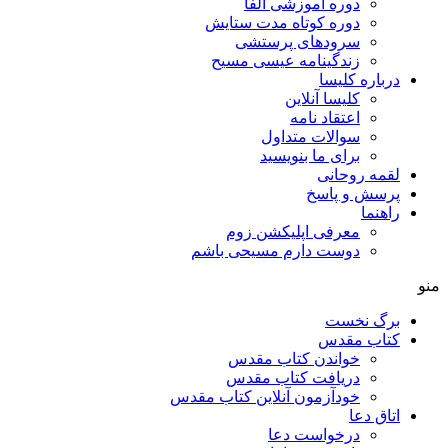
دوره آموزشی آلفا
دوره کوتاه مدت ستایش
سرودهای پرستشی
زندگینامه عیسی مسیح
درباره کلیسا
کلیسا آنلاین
اعتقاد نامه
سوالات متداول
برای ما بنویسید
لقمه روحانی
پرسش و پاسخ
راهنما
معرفی اپلیکشن زوم
دوست دارم مسیحی باشم
منو
برگ نخست
کتاب مقدس
خواندن کتاب مقدس
دریافت کتاب مقدس
خودآزمون آنلاین کتاب مقدس
اتاق دعا
درخواست دعا