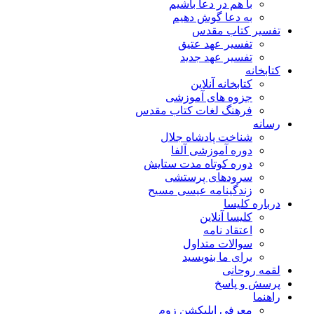
با هم در دعا باشیم
به دعا گوش دهیم
تفسیر کتاب مقدس
تفسیر عهد عتیق
تفسیر عهد جدید
کتابخانه
کتابخانه آنلاین
جزوه های آموزشی
فرهنگ لغات کتاب مقدس
رسانه
شناخت پادشاه جلال
دوره آموزشی آلفا
دوره کوتاه مدت ستایش
سرودهای پرستشی
زندگینامه عیسی مسیح
درباره کلیسا
کلیسا آنلاین
اعتقاد نامه
سوالات متداول
برای ما بنویسید
لقمه روحانی
پرسش و پاسخ
راهنما
معرفی اپلیکشن زوم