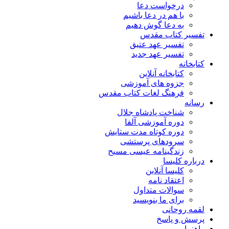
درخواست دعا
با هم در دعا باشیم
به دعا گوش دهیم
تفسیر کتاب مقدس
تفسیر عهد عتیق
تفسیر عهد جدید
کتابخانه
کتابخانه آنلاین
جزوه های آموزشی
فرهنگ لغات کتاب مقدس
رسانه
شناخت پادشاه جلال
دوره آموزشی آلفا
دوره کوتاه مدت ستایش
سرودهای پرستشی
زندگینامه عیسی مسیح
درباره کلیسا
کلیسا آنلاین
اعتقاد نامه
سوالات متداول
برای ما بنویسید
لقمه روحانی
پرسش و پاسخ
راهنما