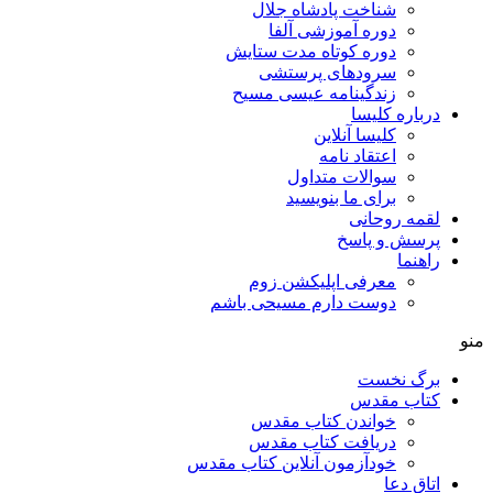
شناخت پادشاه جلال
دوره آموزشی آلفا
دوره کوتاه مدت ستایش
سرودهای پرستشی
زندگینامه عیسی مسیح
درباره کلیسا
کلیسا آنلاین
اعتقاد نامه
سوالات متداول
برای ما بنویسید
لقمه روحانی
پرسش و پاسخ
راهنما
معرفی اپلیکشن زوم
دوست دارم مسیحی باشم
منو
برگ نخست
کتاب مقدس
خواندن کتاب مقدس
دریافت کتاب مقدس
خودآزمون آنلاین کتاب مقدس
اتاق دعا