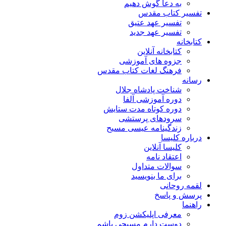
به دعا گوش دهیم
تفسیر کتاب مقدس
تفسیر عهد عتیق
تفسیر عهد جدید
کتابخانه
کتابخانه آنلاین
جزوه های آموزشی
فرهنگ لغات کتاب مقدس
رسانه
شناخت پادشاه جلال
دوره آموزشی آلفا
دوره کوتاه مدت ستایش
سرودهای پرستشی
زندگینامه عیسی مسیح
درباره کلیسا
کلیسا آنلاین
اعتقاد نامه
سوالات متداول
برای ما بنویسید
لقمه روحانی
پرسش و پاسخ
راهنما
معرفی اپلیکشن زوم
دوست دارم مسیحی باشم