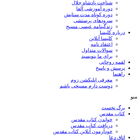
شناخت پادشاه جلال
دوره آموزشی آلفا
دوره کوتاه مدت ستایش
سرودهای پرستشی
زندگینامه عیسی مسیح
درباره کلیسا
کلیسا آنلاین
اعتقاد نامه
سوالات متداول
برای ما بنویسید
لقمه روحانی
پرسش و پاسخ
راهنما
معرفی اپلیکشن زوم
دوست دارم مسیحی باشم
منو
برگ نخست
کتاب مقدس
خواندن کتاب مقدس
دریافت کتاب مقدس
خودآزمون آنلاین کتاب مقدس
اتاق دعا