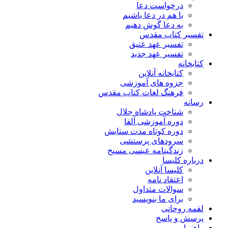
درخواست دعا
با هم در دعا باشیم
به دعا گوش دهیم
تفسیر کتاب مقدس
تفسیر عهد عتیق
تفسیر عهد جدید
کتابخانه
کتابخانه آنلاین
جزوه های آموزشی
فرهنگ لغات کتاب مقدس
رسانه
شناخت پادشاه جلال
دوره آموزشی آلفا
دوره کوتاه مدت ستایش
سرودهای پرستشی
زندگینامه عیسی مسیح
درباره کلیسا
کلیسا آنلاین
اعتقاد نامه
سوالات متداول
برای ما بنویسید
لقمه روحانی
پرسش و پاسخ
راهنما