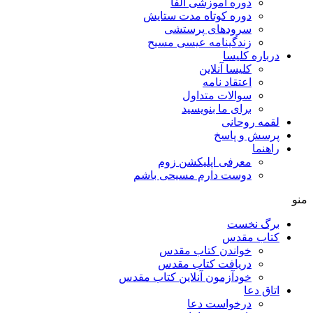
دوره آموزشی آلفا
دوره کوتاه مدت ستایش
سرودهای پرستشی
زندگینامه عیسی مسیح
درباره کلیسا
کلیسا آنلاین
اعتقاد نامه
سوالات متداول
برای ما بنویسید
لقمه روحانی
پرسش و پاسخ
راهنما
معرفی اپلیکشن زوم
دوست دارم مسیحی باشم
منو
برگ نخست
کتاب مقدس
خواندن کتاب مقدس
دریافت کتاب مقدس
خودآزمون آنلاین کتاب مقدس
اتاق دعا
درخواست دعا