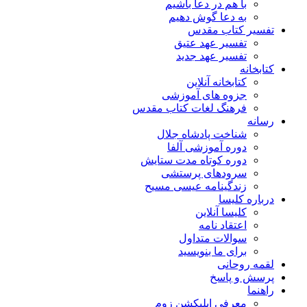
با هم در دعا باشیم
به دعا گوش دهیم
تفسیر کتاب مقدس
تفسیر عهد عتیق
تفسیر عهد جدید
کتابخانه
کتابخانه آنلاین
جزوه های آموزشی
فرهنگ لغات کتاب مقدس
رسانه
شناخت پادشاه جلال
دوره آموزشی آلفا
دوره کوتاه مدت ستایش
سرودهای پرستشی
زندگینامه عیسی مسیح
درباره کلیسا
کلیسا آنلاین
اعتقاد نامه
سوالات متداول
برای ما بنویسید
لقمه روحانی
پرسش و پاسخ
راهنما
معرفی اپلیکشن زوم