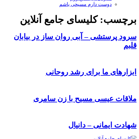
دوست دارم مسیحی باشم
برچسب:
کلیسای جامع آنلاین
سرود پرستشی – آبی روان ساز در بیابان
قلبم
ابزارهای ما برای رشد روحانی
ملاقات عیسی مسیح با زن سامری
شهادت ایمانی – دانیال