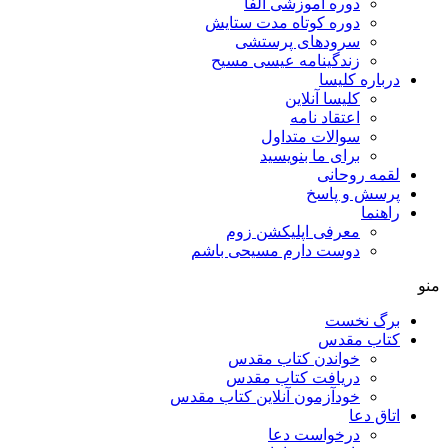
دوره آموزشی آلفا
دوره کوتاه مدت ستایش
سرودهای پرستشی
زندگینامه عیسی مسیح
درباره کلیسا
کلیسا آنلاین
اعتقاد نامه
سوالات متداول
برای ما بنویسید
لقمه روحانی
پرسش و پاسخ
راهنما
معرفی اپلیکشن زوم
دوست دارم مسیحی باشم
منو
برگ نخست
کتاب مقدس
خواندن کتاب مقدس
دریافت کتاب مقدس
خودآزمون آنلاین کتاب مقدس
اتاق دعا
درخواست دعا