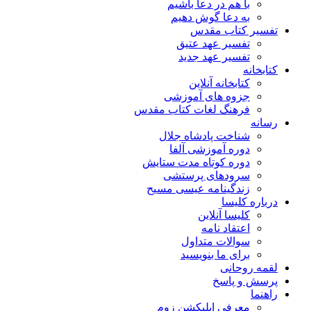
با هم در دعا باشیم
به دعا گوش دهیم
تفسیر کتاب مقدس
تفسیر عهد عتیق
تفسیر عهد جدید
کتابخانه
کتابخانه آنلاین
جزوه های آموزشی
فرهنگ لغات کتاب مقدس
رسانه
شناخت پادشاه جلال
دوره آموزشی آلفا
دوره کوتاه مدت ستایش
سرودهای پرستشی
زندگینامه عیسی مسیح
درباره کلیسا
کلیسا آنلاین
اعتقاد نامه
سوالات متداول
برای ما بنویسید
لقمه روحانی
پرسش و پاسخ
راهنما
معرفی اپلیکشن زوم