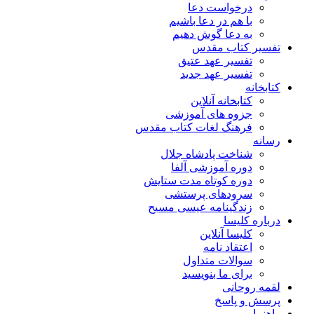
درخواست دعا
با هم در دعا باشیم
به دعا گوش دهیم
تفسیر کتاب مقدس
تفسیر عهد عتیق
تفسیر عهد جدید
کتابخانه
کتابخانه آنلاین
جزوه های آموزشی
فرهنگ لغات کتاب مقدس
رسانه
شناخت پادشاه جلال
دوره آموزشی آلفا
دوره کوتاه مدت ستایش
سرودهای پرستشی
زندگینامه عیسی مسیح
درباره کلیسا
کلیسا آنلاین
اعتقاد نامه
سوالات متداول
برای ما بنویسید
لقمه روحانی
پرسش و پاسخ
راهنما