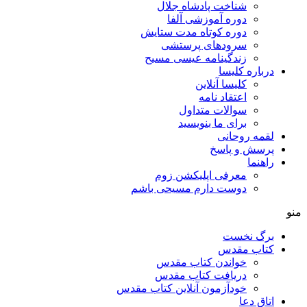
شناخت پادشاه جلال
دوره آموزشی آلفا
دوره کوتاه مدت ستایش
سرودهای پرستشی
زندگینامه عیسی مسیح
درباره کلیسا
کلیسا آنلاین
اعتقاد نامه
سوالات متداول
برای ما بنویسید
لقمه روحانی
پرسش و پاسخ
راهنما
معرفی اپلیکشن زوم
دوست دارم مسیحی باشم
منو
برگ نخست
کتاب مقدس
خواندن کتاب مقدس
دریافت کتاب مقدس
خودآزمون آنلاین کتاب مقدس
اتاق دعا