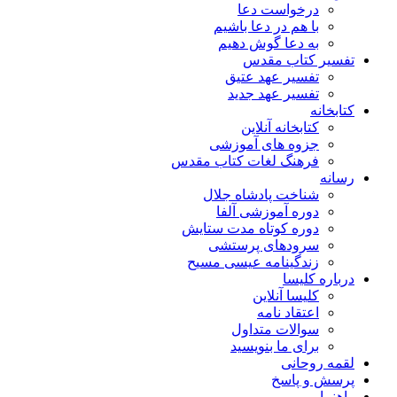
درخواست دعا
با هم در دعا باشیم
به دعا گوش دهیم
تفسیر کتاب مقدس
تفسیر عهد عتیق
تفسیر عهد جدید
کتابخانه
کتابخانه آنلاین
جزوه های آموزشی
فرهنگ لغات کتاب مقدس
رسانه
شناخت پادشاه جلال
دوره آموزشی آلفا
دوره کوتاه مدت ستایش
سرودهای پرستشی
زندگینامه عیسی مسیح
درباره کلیسا
کلیسا آنلاین
اعتقاد نامه
سوالات متداول
برای ما بنویسید
لقمه روحانی
پرسش و پاسخ
راهنما