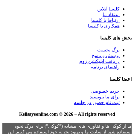
کلیسا آنلاین
اعتقاد ما
ارتباط با کلیسا
همکاری با کلیسا
بخش های کلیسا
برگ نخست
پرسش و پاسخ
دریافت اپلیکشن زوم
راهنمای برنامه
اعضا کلیسا
حریم خصوصی
برای ما بنویسید
ثبت نام حضور در جلسه
Kelisayeonline.com
© 2026 – All rights reserved
ما از کوکی ها و فناوری های مشابه ("کوکی") برای درک نحوه
استفاده شما از سایت ما و بهبود تجربه خود استفاده می کنیم. این