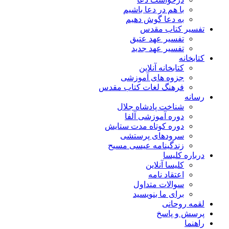
با هم در دعا باشیم
به دعا گوش دهیم
تفسیر کتاب مقدس
تفسیر عهد عتیق
تفسیر عهد جدید
کتابخانه
کتابخانه آنلاین
جزوه های آموزشی
فرهنگ لغات کتاب مقدس
رسانه
شناخت پادشاه جلال
دوره آموزشی آلفا
دوره کوتاه مدت ستایش
سرودهای پرستشی
زندگینامه عیسی مسیح
درباره کلیسا
کلیسا آنلاین
اعتقاد نامه
سوالات متداول
برای ما بنویسید
لقمه روحانی
پرسش و پاسخ
راهنما