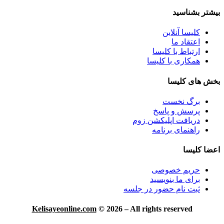
بیشتر بشناسید
کلیسا آنلاین
اعتقاد ما
ارتباط با کلیسا
همکاری با کلیسا
بخش های کلیسا
برگ نخست
پرسش و پاسخ
دریافت اپلیکشن زوم
راهنمای برنامه
اعضا کلیسا
حریم خصوصی
برای ما بنویسید
ثبت نام حضور در جلسه
Kelisayeonline.com
© 2026 – All rights reserved